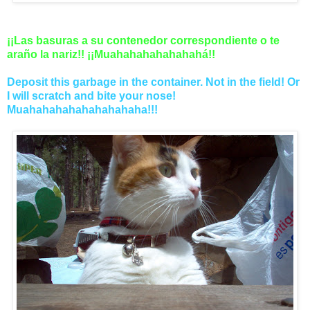
¡¡Las basuras a su contenedor correspondiente o te
araño la nariz!! ¡¡Muahahahahahahahá!!
Deposit this garbage in the container. Not in the field! Or
I will scratch and bite your nose!
Muahahahahahahahahaha!!!