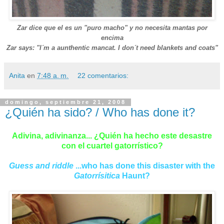
Zar dice que el es un "puro macho" y no necesita mantas por
encima
Zar says: "I´m a aunthentic mancat. I don´t need blankets and coats"
Anita
en
7:48 a. m.
22 comentarios:
domingo, septiembre 21, 2008
¿Quién ha sido? / Who has done it?
Adivina, adivinanza... ¿Quién ha hecho este desastre
con el cuartel gatorrístico?
Guess and riddle
...who has done this disaster with the
Gatorrísitica
Haunt?