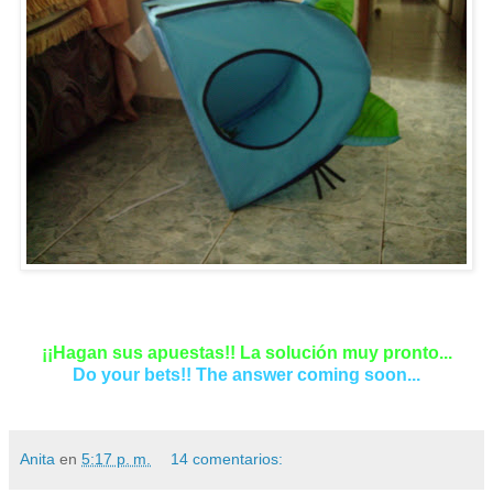
¡¡Hagan sus apuestas!! La solución muy pronto...
Do your bets!! The answer coming soon...
Anita
en
5:17 p. m.
14 comentarios: