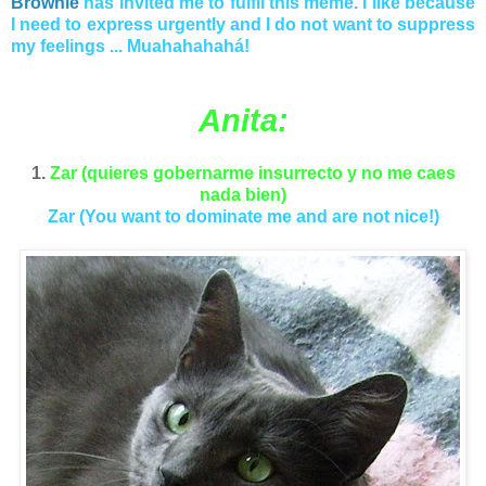
Brownie
has invited me to fulfil this meme. I like because
I need to express urgently and I do not want to suppress
my feelings ... Muahahahahá!
Anita:
1.
Zar (quieres gobernarme insurrecto y no me caes
nada bien)
Zar (You want to dominate me and are not nice!)