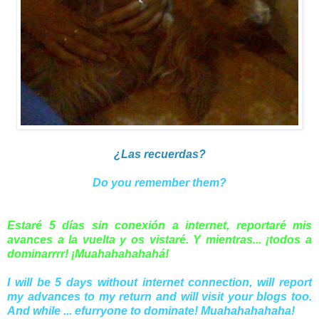
¿Las recuerdas?
Do you remember them?
Estaré 5 días sin conexión a internet, reportaré mis
avances a la vuelta y os vistaré. Y mientras... ¡todos a
dominarrrr! ¡Muahahahahahá!
I will be 5 days without internet connection, will report
my advances to my return and will visit your blogs too.
And while ... efurryone to dominate! Muahahahahaha!