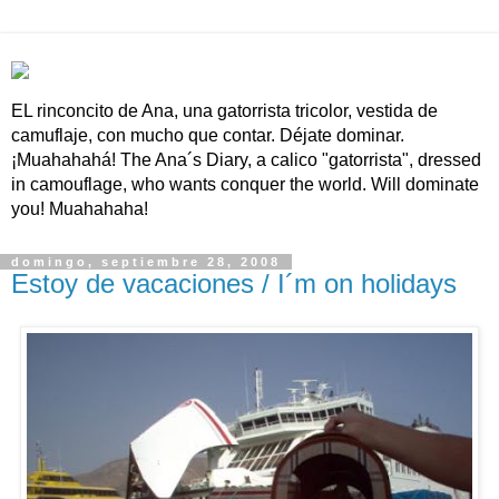
EL rinconcito de Ana, una gatorrista tricolor, vestida de
camuflaje, con mucho que contar. Déjate dominar.
¡Muahahahá! The Ana´s Diary, a calico "gatorrista", dressed
in camouflage, who wants conquer the world. Will dominate
you! Muahahaha!
domingo, septiembre 28, 2008
Estoy de vacaciones / I´m on holidays