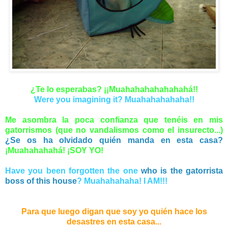
¿Te lo esperabas? ¡¡Muahahahahahahahá!!
Were you imagining it? Muahahahahaha!!
Me asombra la poca confianza que tenéis en mis
gatorrismos (que no vandalismos como el insurecto...)
¿Se os ha olvidado quién manda en esta casa?
¡Muahahahahá! ¡SOY YO!
Have you been forgotten the one
who is the gatorrista
boss of this house
? Muahahahaha! I AM!!!
Para que luego digan que soy yo quién hace los
desastres en esta casa...