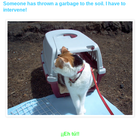
Someone has thrown a garbage to the soil. I have to
intervene!
¡¡Eh tú!!