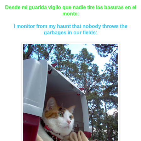
Desde mi guarida vigilo que nadie tire las basuras en el
monte:
I monitor from my haunt that nobody throws the
garbages in our fields: