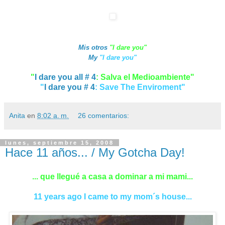
Mis otros
"I dare you"
My
"I dare you"
"
I dare you all # 4
: Salva el Medioambiente"
"
I dare you # 4
: Save The Enviroment"
Anita
en
8:02 a. m.
26 comentarios:
lunes, septiembre 15, 2008
Hace 11 años... / My Gotcha Day!
... que llegué a casa a dominar a mi mami...
11 years ago I came to my mom´s house...