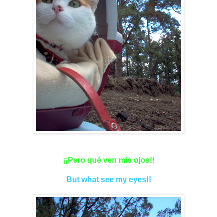
¡¡Pero qué ven mis ojos!!
But what see my eyes!!