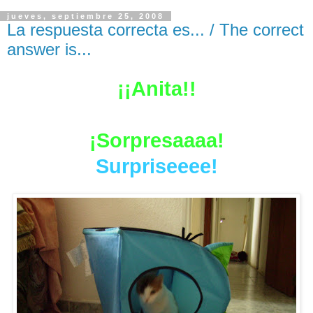
jueves, septiembre 25, 2008
La respuesta correcta es... / The correct
answer is...
¡¡Anita!!
¡Sorpresaaaa!
Surpriseeee!